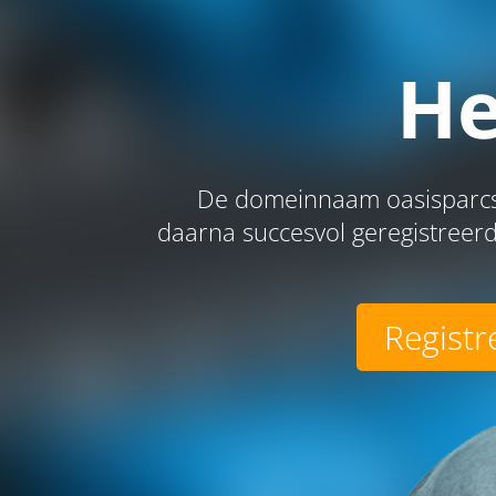
He
De domeinnaam oasisparcs.
daarna succesvol geregistreerd
Registr