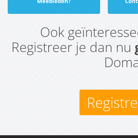
Meebieden?
Cont
Ook geïnteress
Registreer je dan nu
Domai
Registr